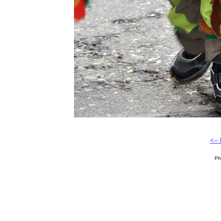
<--
Ph