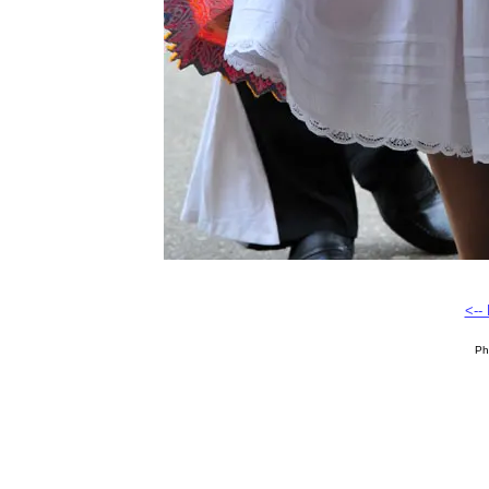
<--
Ph